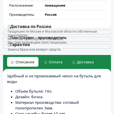
Расположение:
помещение
Производитель:
Россия
Доставка по России
Продукцию по Москве и Московской области собственным
транспортом.
ПластСервис – производитель
По России транспортной компанией.
Мы сами производим свою продукцию.
Гарантия
Замена брака или возврат средств.
Описание
Оплата
Доставка
Удобный и не промокаемый чехол на бутыль для
воды
Объем бутыля: 19л.
Дизайн: бочка.
Материал производства: сотовый
полипропилен 3мм.
Срок службы: более 10 лет.