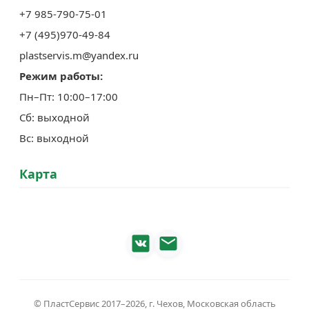
+7 985-790-75-01
Урна для раздельного сбора винных пробок
+7 (495)970-49-84
Урна для сбора мусора, медицинских отходов в
plastservis.m@yandex.ru
ветклиниках
Режим работы:
Урна для сбора электромелочей
Пн–Пт: 10:00–17:00
Двойная урна для раздельного сбора батареек и
Сб: выходной
крышечек
Вс: выходной
Двойная урна со скосом для раздельного сбора
мусора
Карта
Урна для сбора чеков
Урна для сбора блистеров
Урна для сбора пластиковых карточек
Урна для сбора винных пробок
Урна для сбора зубных щеток
Урна для сбора металла
© ПластСервис 2017–
2026, г. Чехов, Московская область