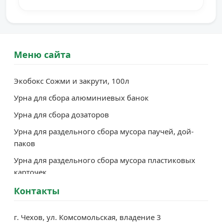
Меню сайта
Экобокс Сожми и закрути, 100л
Урна для сбора алюминиевых банок
Урна для сбора дозаторов
Урна для раздельного сбора мусора паучей, дой-
паков
Урна для раздельного сбора мусора пластиковых
карточек
Контейнер для раздельного сбора мусора пульпер
Контакты
картона
г. Чехов, ул. Комсомольская, владение 3
Урна для раздельного сбора мусора тетрапака