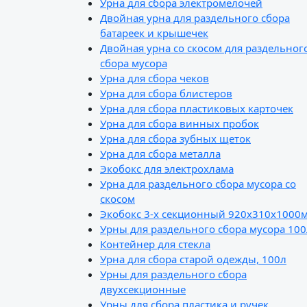
Урна для сбора электромелочей
Двойная урна для раздельного сбора
батареек и крышечек
Двойная урна со скосом для раздельног
сбора мусора
Урна для сбора чеков
Урна для сбора блистеров
Урна для сбора пластиковых карточек
Урна для сбора винных пробок
Урна для сбора зубных щеток
Урна для сбора металла
Экобокс для электрохлама
Урна для раздельного сбора мусора со
скосом
Экобокс 3-х секционный 920х310х1000
Урны для раздельного сбора мусора 100
Контейнер для стекла
Урна для сбора старой одежды, 100л
Урны для раздельного сбора
двухсекционные
Урны для сбора пластика и ручек