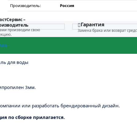
Производитель:
Россия
астСервис –
Гарантия
оизводитель
ами производим свою
Замена брака или возврат средс
укцию.
вка
ыль для воды
ипропилен 3мм.
компании или разработать брендированный дизайн.
ия по сборке прилагается.