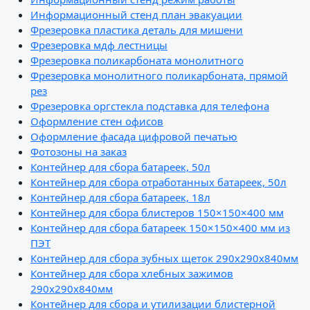
Информационный стенд план эвакуации
Фрезеровка пластика деталь для мишени
Фрезеровка мдф лестницы
Фрезеровка поликарбоната монолитного
Фрезеровка монолитного поликарбоната, прямой
рез
Фрезеровка оргстекла подставка для телефона
Оформление стен офисов
Оформление фасада цифровой печатью
Фотозоны на заказ
Контейнер для сбора батареек, 50л
Контейнер для сбора отработанных батареек, 50л
Контейнер для сбора батареек, 18л
Контейнер для сбора блистеров 150×150×400 мм
Контейнер для сбора батареек 150×150×400 мм из
ПЭТ
Контейнер для сбора зубных щеток 290х290х840мм
Контейнер для сбора хлебных зажимов
290х290х840мм
Контейнер для сбора и утилизации блистерной