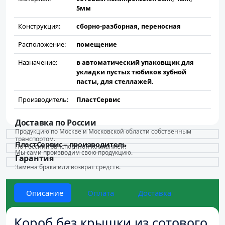
5мм
Конструкция:
сборно-разборная, переносная
Расположение:
помещение
Назначение:
в автоматический упаковщик для
укладки пустых тюбиков зубной
пасты, для стеллажей.
Производитель:
ПластСервис
Доставка по России
Продукцию по Москве и Московской области собственным
транспортом.
ПластСервис – производитель
По России транспортной компанией.
Мы сами производим свою продукцию.
Гарантия
Замена брака или возврат средств.
Описание
Оплата
Доставка
Короб без крышки из сотового