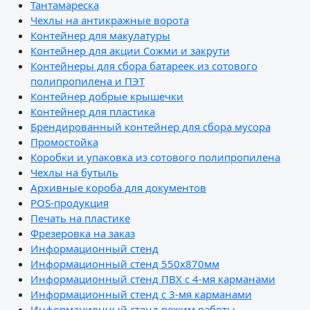
Тантамареска
Чехлы на антикражные ворота
Контейнер для макулатуры
Контейнер для акции Сожми и закрути
Контейнеры для сбора батареек из сотового
полипропилена и ПЭТ
Контейнер добрые крышечки
Контейнер для пластика
Брендированный контейнер для сбора мусора
Промостойка
Коробки и упаковка из сотового полипропилена
Чехлы на бутыль
Архивные короба для документов
POS-продукция
Печать на пластике
Фрезеровка на заказ
Информационный стенд
Информационный стенд 550х870мм
Информационный стенд ПВХ с 4-мя карманами
Информационный стенд с 3-мя карманами
Информационный стенд режим работы