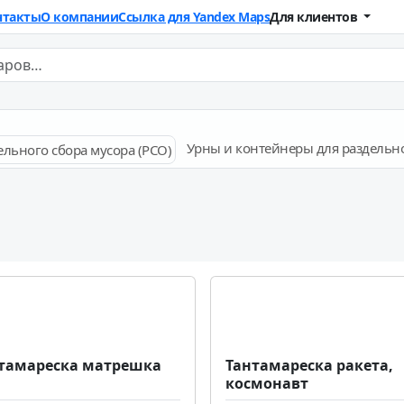
нтакты
О компании
Ссылка для Yandex Maps
Для клиентов
Урны и контейнеры для раздельно
тамареска матрешка
Тантамареска ракета,
космонавт