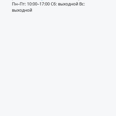
Пн–Пт: 10:00–17:00
Сб: выходной
Вс:
POS-боксы (коробки для размещения товара и рекламы
выходной
Упаковка и брендированные элементы:
Стикеры на товар
Брендированные коробки, лотки для листовок
POS-упаковка (например, короба с вырезами для демонстраци
Оформление торгового зала:
Постеры
Шелфтокеры и шелф-стопперы
Держатели ценников
Воблеры
Диспенсеры
Дисплеи
Стопперы
Боди-стенды
Входная группа:
При входе в магазин покупатели должны видеть максимальн
размещают график работы, информацию о промоакциях, инф