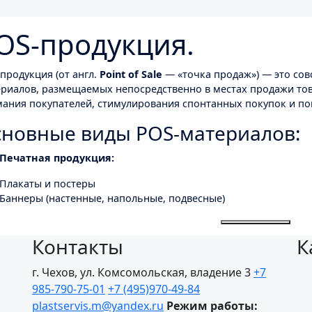
OS-продукция.
продукция (от англ.
Point of Sale
— «точка продаж») — это со
риалов, размещаемых непосредственно в местах продажи тов
ания покупателей, стимулирования спонтанных покупок и п
новные виды POS-материалов:
Печатная продукция:
Плакаты и постеры
Баннеры (настенные, напольные, подвесные)
Воблеры (wobblers) — подвески на пружинке, привлекающие
Дисплеи и дисплейные коробк
Контакты
К
Объёмные конструкции:
г. Чехов, ул. Комсомольская, владение 3
+7
Промо-стойки (фигурные или стандартные)
985-790-75-01
+7 (495)970-49-84
Демонстрационные стенды
plastservis.m@yandex.ru
Режим работы:
Тотемы и напольные вывески