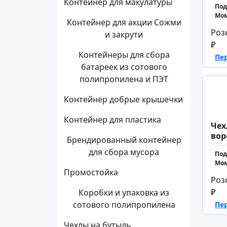
Контейнер для макулатуры
Под
Мом
Контейнер для акции Сожми
Роз
и закрути
₽
Контейнеры для сбора
Пе
батареек из сотового
полипропилена и ПЭТ
Контейнер добрые крышечки
Контейнер для пластика
Чех
вор
Брендированный контейнер
для сбора мусора
Под
Мом
Промостойка
Роз
₽
Коробки и упаковка из
сотового полипропилена
Пе
Чехлы на бутыль