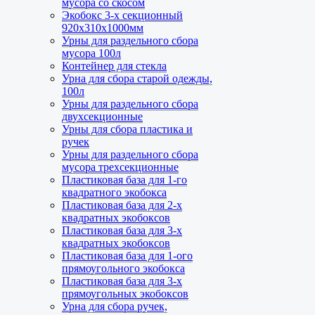
мусора со скосом
Прочее
Экобокс 3-х секционный
Контейнер для
920х310х1000мм
стекла
Урны для раздельного сбора
Урна для
мусора 100л
сбора старой одежды
Контейнер для стекла
Урна для сбора старой одежды,
Урны для раздельного сбора двухсекционные
100л
Урны для
Урны для раздельного сбора
сбора пластика и ручек
двухсекционные
Урны
Урны для сбора пластика и
для вторсырья трехсекционные
ручек
Урны для раздельного сбора
Пластиковая база для 1-го квадратного экобокса
мусора трехсекционные
Пластиковая база для 1-го
Пластиковая база для 2-х квадратных экобоксов
квадратного экобокса
Пластиковая база для 2-х
Пластиковая база для 3-х квадратных экобоксов
квадратных экобоксов
Пластиковая база для 3-х
квадратных экобоксов
Пластиковая база для 1-ого прямоугольного
Пластиковая база для 1-ого
экобокса
прямоугольного экобокса
Пластиковая база для 3-х
прямоугольных экобоксов
Пластиковая база для 1-ого прямоугольного
Урна для сбора ручек,
экобокса