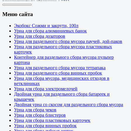
рекомендациям по обращению с ТКО.
Почему важно использовать специальные
Меню сайта
урны для РСО?
Экобокс Сожми и закрути, 100л
Урна для сбора алюминиевых банок
Обычные урны не мотивируют людей сортировать мусор.
Урна для сбора дозаторов
Специализированные контейнеры для раздельного сбора имеют
несколько отделений (секций) и понятную навигацию. Это снижает
Урна для раздельного сбора мусора паучей, дой-паков
процент загрязнения вторсырья и повышает объем материалов,
Урна для раздельного сбора мусора пластиковых
отправляемых на переработку.
карточек
Контейнер для раздельного сбора мусора пульпер
Виды урн для раздельного сбора в нашем каталоге:
картона
Урна для раздельного сбора мусора тетрапака
Офисные и интерьерные станции.
Компактные модели из
Урна для раздельного сбора винных пробок
качественного пластика (сотовый полипропилен). Отлично
Урна для сбора мусора, медицинских отходов в
вписываются в дизайн офисов, коворкингов, кафе и магазинов.
ветклиниках
Мобильные эко-точки.
Легкие конструкции, которые можно
Урна для сбора электромелочей
быстро перемещать для проведения эко-фестивалей,
Двойная урна для раздельного сбора батареек и
субботников или ярмарок.
крышечек
Урны для опасных отходов.
Специализированные небольшие
Двойная урна со скосом для раздельного сбора мусора
контейнеры для сбора батареек, аккумуляторов.
Урна для сбора чеков
Урна для сбора блистеров
Основные особенности контейнеров для
Урна для сбора пластиковых карточек
раздельного сбора:
Урна для сбора винных пробок
Урна для сбора зубных щеток