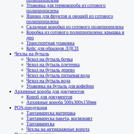
Упаковка для термокороба из сотового
полипропилена
Ящики для фруктов и овощей из сотового
полипропилена
Складные коробки из сотового полипропилена
Коробка из сотового полипропилена: крышка и
дно
Транспортная упаковка
Кейс для образцов ЛДСП
Чехлы на бутыль
Чехол на бутыль бочка
Чехол на бутыль плетенка
Чехол на бутыль дерево
Чехол на бутыль питьевая вода
Чехол на бутыль вода
Упаковка на бутыль для кофейни
Архивные короба для документов
Короб для документов
Архивные короба 500х300х150мм
POS-продукция
Тантамареска матрешка
Тантамареска ракета, космонавт
Тантамареска
Чехлы на антикражные ворота