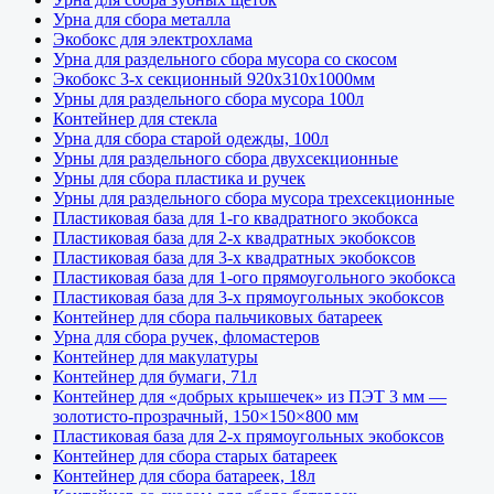
Урна для сбора металла
Многокамерная конструкция
Экобокс для электрохлама
Обычно состоит из 2–4 отсеков (иногда больше), каждый
Урна для раздельного сбора мусора со скосом
из которых предназначен для определённого вида
Экобокс 3-х секционный 920х310х1000мм
отходов:
Урны для раздельного сбора мусора 100л
Пластик и металл
(ПЭТ-бутылки, алюминиевые
Контейнер для стекла
банки, упаковка)
Урна для сбора старой одежды, 100л
Бумага и картон
Урны для раздельного сбора двухсекционные
Стекло
(иногда отдельно — зелёное, белое,
Урны для сбора пластика и ручек
коричневое)
Урны для раздельного сбора мусора трехсекционные
Остатки пищи / органика
(в некоторых системах)
Пластиковая база для 1-го квадратного экобокса
Смешанные/неразделяемые отходы
Пластиковая база для 2-х квадратных экобоксов
Пластиковая база для 3-х квадратных экобоксов
Цветовая маркировка
Пластиковая база для 1-ого прямоугольного экобокса
Для удобства используется международная или
Пластиковая база для 3-х прямоугольных экобоксов
национальная цветовая система:
Контейнер для сбора пальчиковых батареек
Синий
— бумага
Урна для сбора ручек, фломастеров
Жёлтый
— пластик и металл
Контейнер для макулатуры
Зелёный
— стекло (или органика — зависит от
Контейнер для бумаги, 71л
региона)
Контейнер для «добрых крышечек» из ПЭТ 3 мм —
Серый/чёрный
/коричневый
— смешанные
золотисто-прозрачный, 150×150×800 мм
отходы
Пластиковая база для 2-х прямоугольных экобоксов
Контейнер для сбора старых батареек
Информативная символика
Контейнер для сбора батареек, 18л
На каждом отсеке размещены пиктограммы с примерами