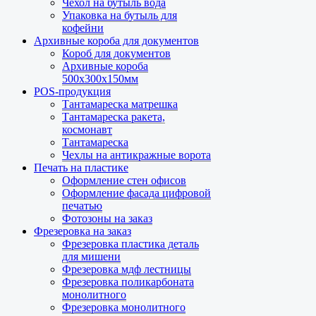
Чехол на бутыль вода
Упаковка на бутыль для
кофейни
Архивные короба для документов
Короб для документов
Архивные короба
500х300х150мм
POS-продукция
Тантамареска матрешка
Тантамареска ракета,
космонавт
Тантамареска
Чехлы на антикражные ворота
Печать на пластике
Оформление стен офисов
Оформление фасада цифровой
печатью
Фотозоны на заказ
Фрезеровка на заказ
Фрезеровка пластика деталь
для мишени
Фрезеровка мдф лестницы
Фрезеровка поликарбоната
монолитного
Фрезеровка монолитного