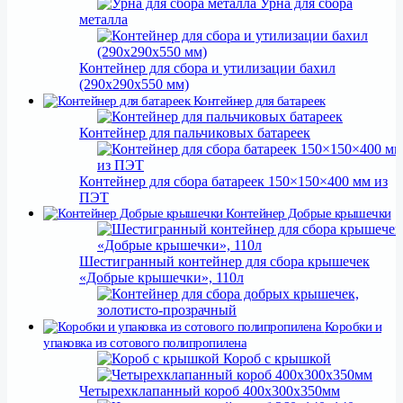
Урна для сбора
металла
Контейнер для сбора и утилизации бахил
(290х290х550 мм)
Контейнер для батареек
Контейнер для сбора блистеров 150×150×400
Контейнер для пальчиковых батареек
мм
Урна для
сбора ручек, фломастеров
Контейнер для сбора батареек 150×150×400 мм из
Урна для
ПЭТ
сбора алюминиевых банок
Урна для сбора
Контейнер Добрые крышечки
Контейнер для сбора старых батареек
дозаторов
Контейнер
Урна для
Шестигранный контейнер для сбора крышечек
для сбора батареек, 18л
сбора паучей, дой-паков
«Добрые крышечки», 110л
Контейнер со скосом для сбора батареек
Контейнер
Контейнер для сбора зубных щеток
Контейнер для сбора добрых крышечек, золотисто-
для сбора батареек, 16л
Коробки и
290х290х840мм
прозрачный
Контейнер
упаковка из сотового полипропилена
Короб с крышкой
для сбора батареек 16л
Контейнер для сбора хлебных зажимов
Четырехклапанный короб 400х300х350мм
Контейнер для акции Добрые крышечки, бело-
Контейнер для использованных батареек, 18л
290х290х840мм