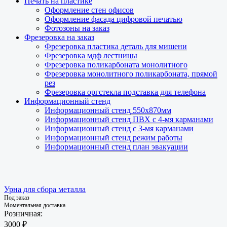
Печать на пластике
Оформление стен офисов
Оформление фасада цифровой печатью
Фотозоны на заказ
Фрезеровка на заказ
Фрезеровка пластика деталь для мишени
Фрезеровка мдф лестницы
Фрезеровка поликарбоната монолитного
Фрезеровка монолитного поликарбоната, прямой
рез
Фрезеровка оргстекла подставка для телефона
Информационный стенд
Информационный стенд 550х870мм
Информационный стенд ПВХ с 4-мя карманами
Информационный стенд с 3-мя карманами
Информационный стенд режим работы
Информационный стенд план эвакуации
Урна для сбора металла
Под заказ
Моментальная доставка
Розничная:
3000 ₽