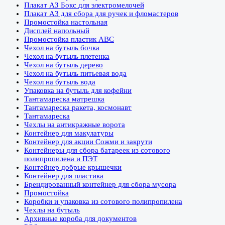
Плакат АЗ Бокс для электромелочей
Плакат А3 для сбора для ручек и фломастеров
Промостойка настольная
Дисплей напольный
Промостойка пластик АВС
Чехол на бутыль бочка
Чехол на бутыль плетенка
Чехол на бутыль дерево
Чехол на бутыль питьевая вода
Чехол на бутыль вода
Упаковка на бутыль для кофейни
Тантамареска матрешка
Тантамареска ракета, космонавт
Тантамареска
Чехлы на антикражные ворота
Контейнер для макулатуры
Контейнер для акции Сожми и закрути
Контейнеры для сбора батареек из сотового
полипропилена и ПЭТ
Контейнер добрые крышечки
Контейнер для пластика
Брендированный контейнер для сбора мусора
Промостойка
Коробки и упаковка из сотового полипропилена
Чехлы на бутыль
Архивные короба для документов