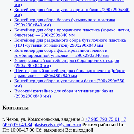
мм)
Контейнер для сбора и утилизации тюбиков (290х290х840
мм)
Контейнер для сбора белого бутылочного пластика
(290х290х840 мм)
Контейнер для сбора прозрачного пластика (корекс, лотки,
блистеры) — 290х290х840 мм
Контейнер для раздельного сбора бутылочного пластика
(ПЭТ-бутылки от напитков) 290х290х840 мм
Контейнер для сбора фольгированной пленки и
комбинированной упаковки — 290х290х840 мм
Универсальный контейнер для сбора прочих отходов
(290х290х840 мм)
Шестигранный контейнер для сбора крышечек «Добрые
крышечки» — 480х480х840 мм
Контейнер для сбора и утилизации бахил (290х290х550
мм)
Высокий контейнер для сбора и утилизации бахил
(290х290х840 мм)
Контакты
г. Чехов, ул. Комсомольская, владение 3
+7 985-790-75-01
+7
(495)970-49-84
plastservis.m@yandex.ru
Режим работы:
Пн–
Пт: 10:00–17:00
Сб: выходной
Вс: выходной