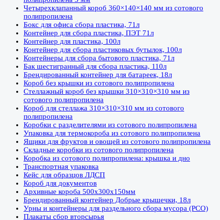
Четырехклапанный короб 360×140×140 мм из сотового
полипропилена
Бокс для офиса сбора пластика, 71л
Контейнер для сбора пластика, ПЭТ 71л
Контейнер для пластика, 100л
Контейнер для сбора пластиковых бутылок, 100л
Контейнеры для сбора бытового пластика, 71л
Бак шестигранный для сбора пластика, 110л
Брендированный контейнер для батареек, 18л
Короб без крышки из сотового полипропилена
Стеллажный короб без крышки 310×310×310 мм из
сотового полипропилена
Короб для стеллажа 310×310×310 мм из сотового
полипропилена
Коробки с разделителями из сотового полипропилена
Упаковка для термокороба из сотового полипропилена
Ящики для фруктов и овощей из сотового полипропилена
Складные коробки из сотового полипропилена
Коробка из сотового полипропилена: крышка и дно
Транспортная упаковка
Кейс для образцов ЛДСП
Короб для документов
Архивные короба 500х300х150мм
Брендированный контейнер Добрые крышечки, 18л
Урны и контейнеры для раздельного сбора мусора (РСО)
Плакаты сбор вторсырья