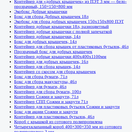
Контейнер для «добрых крышечек» из ПЭТ 3 мм — бело-
прозрачный, 150×150×800 мм
Экобокс Добрые крышечки
Бокс для сбора Добрых крышечек 18л
Экобокс для сбора добрых крышечек 150х150х800 ПЭТ
Контейнер добрые крышечки 18л, разноцветный
Контейнер добрые крышечки с полной запечаткой
Контейнер добрые крышечки, 14л
Бокс для добрых крышечек, 14л
Контейнер для сбора крышек от пластиковых бутылок, 46л
Прозрачный бокс для добрых крышечек
Контейнер добрые крышечки 400х400х1100мм
Контейнер для добрых крышечек, 16л
Контейнер для сбора крышек, 14л
Контейнер со скосом для сбора крышечек
Бокс для сбора бумаги, 71л
Бокс для сбора макулатуры, 46л
Контейнер для бумаги, 46л
Контейнер для сбора бумаги, 100л
Контейнер Сожми и закрути, 71л
Контейнер СПП Сожми и закрути 71л
Контейнер для пластиковых бутылок Сожми и закрути
Бокс для акции Сожми и закрути
Контейнер для пластиковых бутылок, 46л
Короб с крышкой из сотового полипропилена
Четырехклапанный короб 400×300×350 мм из сотового
полипропилена 3 мм