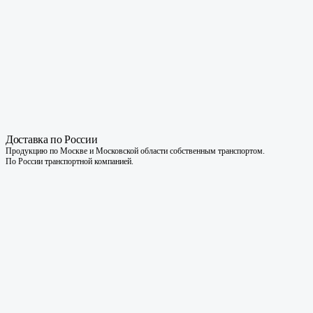
вторсырья трехсекционные
Пластиковая база для 1-го квадратного экобокса
Пластиковая база для 2-х квадратных экобоксов
Пластиковая база для 3-х квадратных экобоксов
Пластиковая база для 1-ого прямоугольного
экобокса
Доставка по России
Продукцию по Москве и Московской области собственным транспортом.
Пластиковая база для 1-ого прямоугольного
По России транспортной компанией.
экобокса
Пластиковая база для 3-х прямоугольных
экобоксов