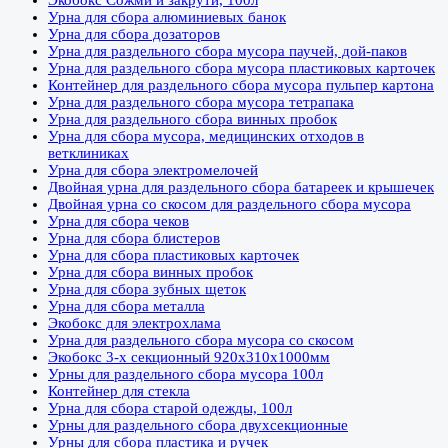
Экобокс Сожми и закрути, 100л
Урна для сбора алюминиевых банок
Урна для сбора дозаторов
Урна для раздельного сбора мусора паучей, дой-паков
Урна для раздельного сбора мусора пластиковых карточек
Контейнер для раздельного сбора мусора пульпер картона
Урна для раздельного сбора мусора тетрапака
Урна для раздельного сбора винных пробок
Урна для сбора мусора, медицинских отходов в
ветклиниках
Урна для сбора электромелочей
Двойная урна для раздельного сбора батареек и крышечек
Двойная урна со скосом для раздельного сбора мусора
Урна для сбора чеков
Урна для сбора блистеров
Урна для сбора пластиковых карточек
Урна для сбора винных пробок
Урна для сбора зубных щеток
Урна для сбора металла
Экобокс для электрохлама
Урна для раздельного сбора мусора со скосом
Экобокс 3-х секционный 920х310х1000мм
Урны для раздельного сбора мусора 100л
Контейнер для стекла
Урна для сбора старой одежды, 100л
Урны для раздельного сбора двухсекционные
Урны для сбора пластика и ручек