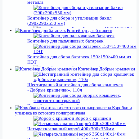
металла
Контейнер для сбора и утилизации бахил
(290х290х550 мм)
Контейнер для батареек
Контейнер для сбора блистеров 150×150×400 мм
Урна для
Контейнер для пальчиковых батареек
сбора ручек, фломастеров
Урна для
сбора алюминиевых банок
Контейнер для сбора батареек 150×150×400 мм из
Урна для сбора
ПЭТ
дозаторов
Контейнер Добрые крышечки
Урна для
Контейнер для сбора старых батареек
сбора паучей, дой-паков
Контейнер
для сбора батареек, 18л
Шестигранный контейнер для сбора крышечек
«Добрые крышечки», 110л
Контейнер для сбора зубных щеток
Контейнер со скосом для сбора батареек
290х290х840мм
Контейнер
для сбора батареек, 16л
Контейнер для сбора добрых крышечек, золотисто-
Коробки и
Контейнер
прозрачный
упаковка из сотового полипропилена
Контейнер для сбора хлебных зажимов
для сбора батареек 16л
Короб с крышкой
290х290х840мм
Контейнер для использованных батареек, 18л
Контейнер для акции Добрые крышечки, бело-
Четырехклапанный короб 400х300х350мм
прозрачный
Контейнер для сбора и утилизации бахил
Контейнер для использованных батареек, 18л
Бокс для