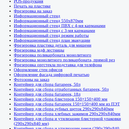
POS-продукция
Печать на пластике
Фрезеровка на заказ
Информационный стенд
Информационный стенд 550х870мм
Информационный стенд ПВХ с 4-мя карманами
Информационный стенд с 3-мя карманами
Информационный стенд режим работы
Информационный стенд план эвакуации
Фрезеровка пластика деталь для мишени
Фрезеровка мдф лестницы
Фрезеровка поликарбоната монолитного
Фрезеровка монолитного поликарбоната, прямой рез
Фрезеровка оргстекла подставка для телефона
Оформление стен офисов
Оформление фасада цифровой печатью
Фотозоны на заказ
Контейнер для сбора батареек, 50л
Контейнер для сбора отработанных батареек, 50л
Контейнер для сбора батареек, 18л
Контейнер для сбора блистеров 150×150×400 мм
Контейнер для сбора батареек 150×150×400 мм из ПЭТ
Контейнер для сбора зубных щеток 290х290х840мм
Контейнер для сбора хлебных зажимов 290х290х840мм
Контейнер для сбора и утилизации блистерной упаковки
(290х290х840 мм)
Контейнер для сбора и утилизации чеков (290х290х840