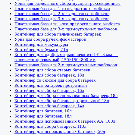
Урны для раздельного сбора мусора трехсекционные
Пластиковая база для 1-го квадратного экобокса
Пластиковая база для 2-х квадратных экобоксов
Пластиковая база для 3-х квадратных экобоксов
Пластиковая база для 1-ого прямоугольного экобокса
Пластиковая база для 3-х прямоугольных экобоксов
Контейнер для сбора пальчиковых батареек
Урна для сбора ручек, фломастеров
Контейнер для макулатуры
Контейнер для бумаги, 71л
Контейнер для «добрых крышечек» из ПЭТ 3 мм —
золотисто-прозрачный, 150×150×800 мм
Пластиковая база для 2-х прямоугольных экобоксов
Контейнер для сбора старых батареек
Контейнер для сбора батареек, 18л
Контейнер со скосом для сбора батареек
Контейнер для батареек прозрачный
Контейнер для сбора батареек, 16л
Контейнер для сбора использованных батареек, 18л
Контейнер для сбора батареек, прозрачный 18л
Контейнер для сбора батареек, 14л
Контейнер для батареек, 16л
Контейнер для батареек, 18л
Контейнер для использованных батареек АА, 100л
Контейнер для сбора батареек, 110л
Контейнер для использованных батареек, 50л