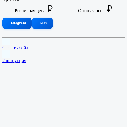
для сбора крышек, 14л
₽
₽
Двойная урна со скосом для батареек и крышечек
Розничная цена:
Оптовая цена:
Контейнер со скосом для сбора крышечек
Урна для сбора чеков
Урна для сбора
блистеров
Telegram
Max
Урна для
сбора пластиковых карточек
Урна для винных
пробок
Урна для сбора
Скачать файлы
зубных щеток
Экобокс для
Инструкция
электрохлама
Урна для раздельного сбора мусора со скосом
Экобокс 3-х секционный 920х310х1000мм
Экоурна 100л, Прочее
Контейнер для стекла
Урна для сбора
старой одежды
Урны для раздельного сбора двухсекционные
Урны для
сбора пластика и ручек
Урны для